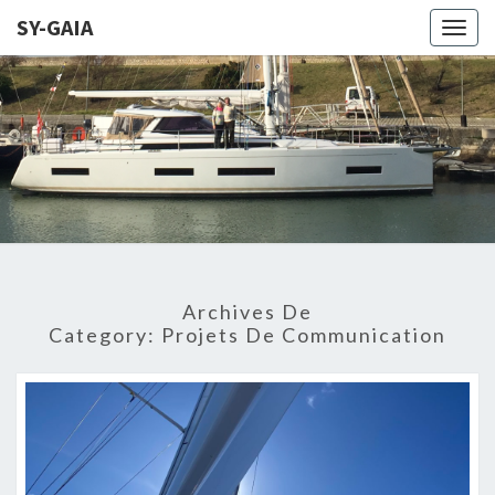
SY-GAIA
Togg
navig
SY-
LE SITE DE
NOTRE
PROJET DE
GAIA
NAVIGATION
SUR GAIA
Archives De
Category:
Projets De Communication