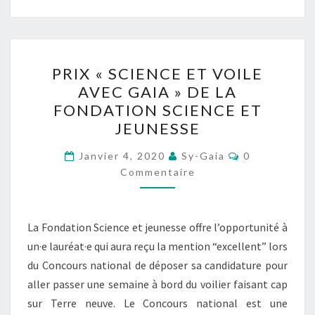
PASSER
UNE
SEMAINE
PRIX
À
PRIX « SCIENCE ET VOILE
« SCIENCE
BORD
AVEC GAIA » DE LA
ET
DE
FONDATION SCIENCE ET
VOILE
JEUNESSE
GAIA
AVEC
Commentaire
GAIA »
Janvier 4, 2020
Sy-Gaia
0
Commentaire
DE
LA
FONDATION
La Fondation Science et jeunesse offre l’opportunité à
SCIENCE
un·e lauréat·e qui aura reçu la mention “excellent” lors
ET
du Concours national de déposer sa candidature pour
JEUNESSE
aller passer une semaine à bord du voilier faisant cap
sur Terre neuve. Le Concours national est une