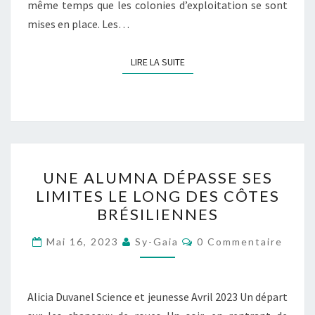
même temps que les colonies d’exploitation se sont
mises en place. Les…
LIRE LA SUITE
LIRE LA SUITE
UNE
UNE ALUMNA DÉPASSE SES
ALUMNA
LIMITES LE LONG DES CÔTES
DÉPASSE
BRÉSILIENNES
SES
LIMITES
Commentaires
Mai 16, 2023
Sy-Gaia
0 Commentaire
LE
LONG
DES
Alicia Duvanel Science et jeunesse Avril 2023 Un départ