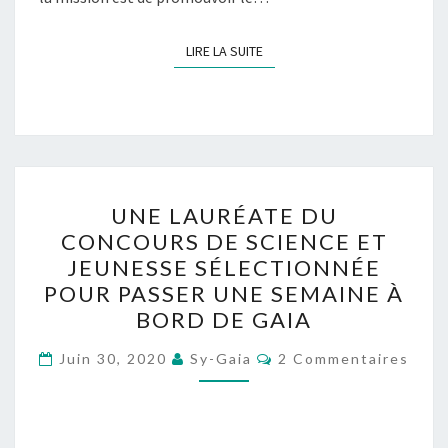
LIRE LA SUITE
LIRE LA SUITE
UNE
UNE LAURÉATE DU
LAURÉATE
CONCOURS DE SCIENCE ET
DU
JEUNESSE SÉLECTIONNÉE
CONCOURS
POUR PASSER UNE SEMAINE À
DE
BORD DE GAIA
SCIENCE
Commentaires
ET
Juin 30, 2020
Sy-Gaia
2 Commentaires
JEUNESSE
SÉLECTIONNÉE
POUR