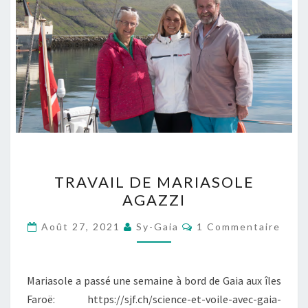
TRAVAIL
TRAVAIL DE MARIASOLE
DE
AGAZZI
MARIASOLE
AGAZZI
Commentaires
Août 27, 2021
Sy-Gaia
1 Commentaire
Mariasole a passé une semaine à bord de Gaia aux îles
Faroë: https://sjf.ch/science-et-voile-avec-gaia-