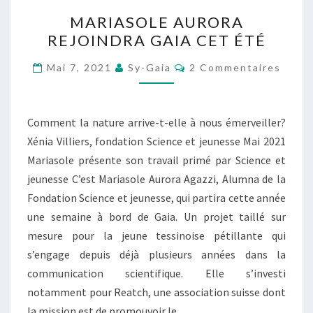
MARIASOLE
MARIASOLE AURORA
AURORA
REJOINDRA GAIA CET ÉTÉ
REJOINDRA
GAIA
Commentaires
Mai 7, 2021
Sy-Gaia
2 Commentaires
CET
ÉTÉ
Comment la nature arrive-t-elle à nous émerveiller?
Xénia Villiers, fondation Science et jeunesse Mai 2021
Mariasole présente son travail primé par Science et
jeunesse C’est Mariasole Aurora Agazzi, Alumna de la
Fondation Science et jeunesse, qui partira cette année
une semaine à bord de Gaia. Un projet taillé sur
mesure pour la jeune tessinoise pétillante qui
s’engage depuis déjà plusieurs années dans la
communication scientifique. Elle s’investi
notamment pour Reatch, une association suisse dont
la mission est de promouvoir le…