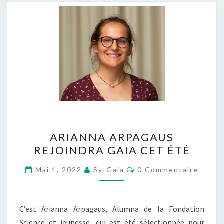
ARIANNA
ARIANNA ARPAGAUS
ARPAGAUS
REJOINDRA GAIA CET ÉTÉ
REJOINDRA
GAIA
Commentaires
Mai 1, 2022
Sy-Gaia
0 Commentaire
CET
ÉTÉ
C’est Arianna Arpagaus, Alumna de la Fondation
Science et jeunesse, qui est été sélectionnée pour