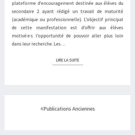
plateforme d’encouragement destinée aux élèves du
secondaire 2 ayant rédigé un travail de maturité
(académique ou professionnelle). L’objectif principal
de cette manifestation est d’offrir aux élèves
motivé·e·s l’opportunité de pouvoir aller plus loin
dans leur recherche. Les…
LIRE LA SUITE
LIRE LA SUITE
Navigation
au
Publications Anciennes
sein
des
articles