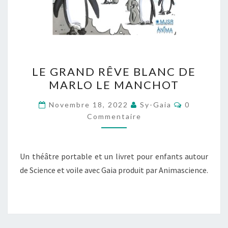
LE
LE GRAND RÊVE BLANC DE
GRAND
MARLO LE MANCHOT
RÊVE
BLANC
Commentai
Novembre 18, 2022
Sy-Gaia
0
DE
Commentaire
MARLO
LE
Un théâtre portable et un livret pour enfants autour
MANCHOT
de Science et voile avec Gaia produit par Animascience.