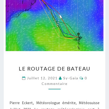
LE
LE ROUTAGE DE BATEAU
ROUTAGE
DE
Commentaire
Juillet 12, 2021
Sy-Gaia
0
BATEAU
Commentaire
Pierre Eckert, Météorologue émérite, Météosuisse