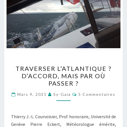
TRAVERSER
TRAVERSER L’ATLANTIQUE ?
L’ATLANTIQUE ?
D’ACCORD, MAIS PAR OÙ
D’ACCORD,
PASSER ?
MAIS
PAR
Commentaires
Mars 9, 2021
Sy-Gaia
5 Commentaires
OÙ
PASSER ?
Thierry J.-L. Courvoisier, Prof. honoraire, Université de
Genève Pierre Eckert, Météorologue émérite,