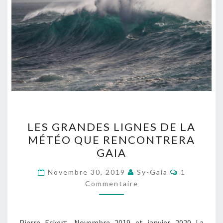
LES
LES GRANDES LIGNES DE LA
GRANDES
MÉTÉO QUE RENCONTRERA
LIGNES
GAIA
DE
LA
Commentai
Novembre 30, 2019
Sy-Gaia
1
MÉTÉO
Commentaire
QUE
RENCONTRERA
Pierre Eckert, Novembre 2019 et janvier 2020 La