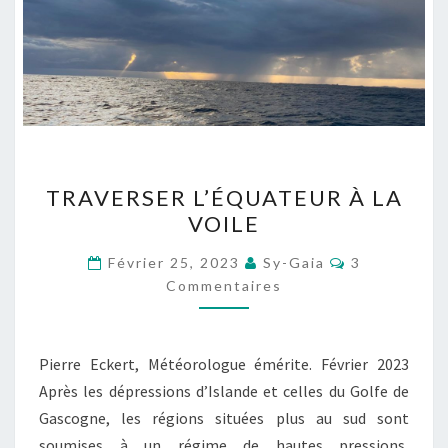
TRAVERSER
TRAVERSER L’ÉQUATEUR À LA
L’ÉQUATEUR
VOILE
À
LA
Commentair
Février 25, 2023
Sy-Gaia
3
VOILE
Commentaires
Pierre Eckert, Météorologue émérite. Février 2023
Après les dépressions d’Islande et celles du Golfe de
Gascogne, les régions situées plus au sud sont
soumises à un régime de hautes pressions,