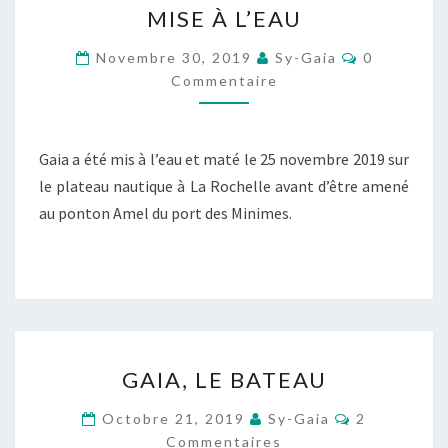
MISE À L’EAU
À
L’EAU
Commentai
Novembre 30, 2019
Sy-Gaia
0
Commentaire
Gaia a été mis à l’eau et maté le 25 novembre 2019 sur
le plateau nautique à La Rochelle avant d’être amené
au ponton Amel du port des Minimes.
GAIA,
GAIA, LE BATEAU
LE
BATEAU
Commentair
Octobre 21, 2019
Sy-Gaia
2
Commentaires