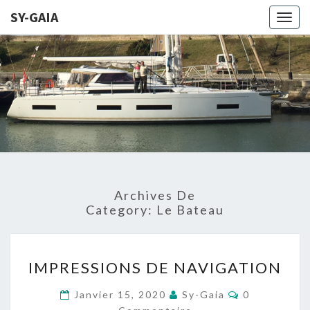
SY-GAIA
Togg
navig
SY-
LE SITE DE
NOTRE
PROJET DE
GAIA
NAVIGATION
SUR GAIA
Archives De
Category:
Le Bateau
IMPRESSIONS
IMPRESSIONS DE NAVIGATION
DE
NAVIGATION
Commentair
Janvier 15, 2020
Sy-Gaia
0