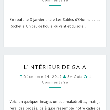
Commentaire
En route le 3 janvier entre Les Sables d’Olonne et La
Rochelle. Un peu de houle, du vent et du soleil.
L’INTÉRIEUR
L’INTÉRIEUR DE GAIA
DE
GAIA
Commentai
Décembre 14, 2019
Sy-Gaia
1
Commentaire
Voici en quelques images un peu maladroites, mais je
ferai des progès, ce à quoi ressemble notre cadre de