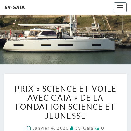
SY-GAIA
Togg
navig
SY-
LE SITE DE
NOTRE
PROJET DE
GAIA
NAVIGATION
SUR GAIA
PRIX
PRIX « SCIENCE ET VOILE
« SCIENCE
AVEC GAIA » DE LA
ET
FONDATION SCIENCE ET
VOILE
AVEC
JEUNESSE
GAIA »
Commentaire
Janvier 4, 2020
Sy-Gaia
0
DE