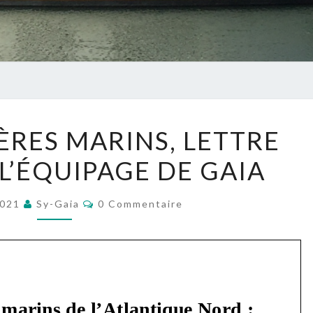
GAIA
LES
RES MARINS, LETTRE
MAMMIFÈRES
L’ÉQUIPAGE DE GAIA
MARINS,
LETTRE
Commentaires
OUVERTE
 2021
Sy-Gaia
0 Commentaire
À
L’ÉQUIPAGE
DE
GAIA