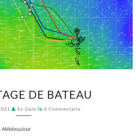
LE
TAGE DE BATEAU
ROUTAGE
DE
Commentaires
 2021
Sy-Gaia
0 Commentaire
BATEAU
, Météosuisse