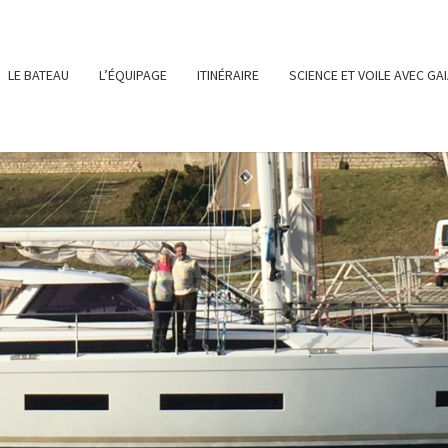
LE BATEAU
L’ÉQUIPAGE
ITINÉRAIRE
SCIENCE ET VOILE AVEC GA
SY-
LE SITE DE
NOTRE
PROJET DE
NAVIGATION
SUR GAIA