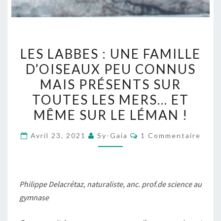
LES
LES LABBES : UNE FAMILLE
LABBES :
D’OISEAUX PEU CONNUS
UNE
MAIS PRÉSENTS SUR
FAMILLE
D’OISEAUX
TOUTES LES MERS… ET
PEU
MÊME SUR LE LÉMAN !
CONNUS
Commentaires
MAIS
Avril 23, 2021
Sy-Gaia
1 Commentaire
PRÉSENTS
SUR
TOUTES
Philippe Delacrétaz, naturaliste, anc. prof.de science au
LES
gymnase
MERS…
ET