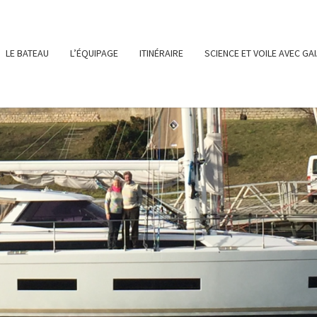
LE BATEAU
L’ÉQUIPAGE
ITINÉRAIRE
SCIENCE ET VOILE AVEC GA
SY-
LE SITE DE
NOTRE
PROJET DE
NAVIGATION
SUR GAIA