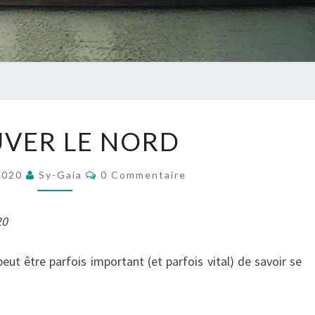
GAIA
TROUVER
VER LE NORD
LE
NORD
Commentaires
 2020
Sy-Gaia
0 Commentaire
20
peut être parfois important (et parfois vital) de savoir se