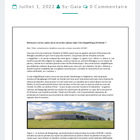
Commentaires
VIE
Juillet 1, 2022
Sy-Gaia
0 Commentaire
ET
DES
SAISONS
DANS
L’ART
MÉGALITHIQUE D’IRLAND
?