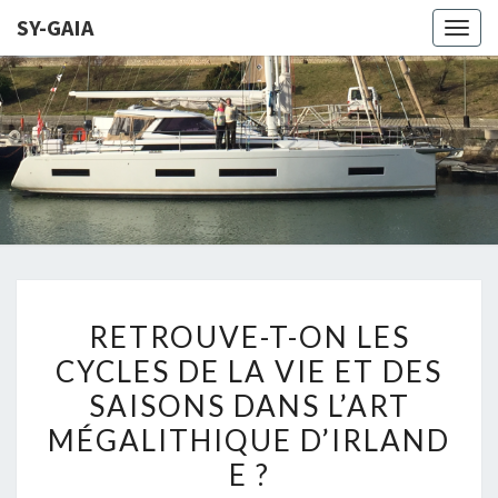
SY-GAIA
Togg
navig
SY-
LE SITE DE
NOTRE
PROJET DE
GAIA
NAVIGATION
SUR GAIA
RETROUVE-
RETROUVE-T-ON LES
T-
CYCLES DE LA VIE ET DES
ON
SAISONS DANS L’ART
LES
CYCLES
MÉGALITHIQUE D’IRLAND
DE
E ?
LA