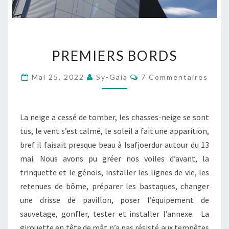
PREMIERS
PREMIERS BORDS
BORDS
Commentaires
Mai 25, 2022
Sy-Gaia
7 Commentaires
La neige a cessé de tomber, les chasses-neige se sont
tus, le vent s’est calmé, le soleil a fait une apparition,
bref il faisait presque beau à Isafjoerdur autour du 13
mai. Nous avons pu gréer nos voiles d’avant, la
trinquette et le génois, installer les lignes de vie, les
retenues de bôme, préparer les bastaques, changer
une drisse de pavillon, poser l’équipement de
sauvetage, gonfler, tester et installer l’annexe. La
girouette en tête de mât n’a pas résisté aux tempêtes