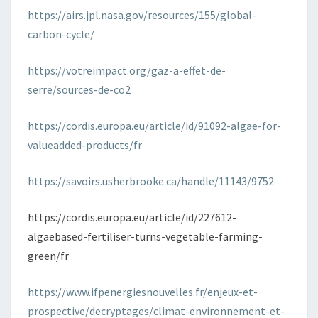
https://airs.jpl.nasa.gov/resources/155/global-
carbon-cycle/
https://votreimpact.org/gaz-a-effet-de-
serre/sources-de-co2
https://cordis.europa.eu/article/id/91092-algae-for-
valueadded-products/fr
https://savoirs.usherbrooke.ca/handle/11143/9752
https://cordis.europa.eu/article/id/227612-
algaebased-fertiliser-turns-vegetable-farming-
green/fr
https://www.ifpenergiesnouvelles.fr/enjeux-et-
prospective/decryptages/climat-environnement-et-