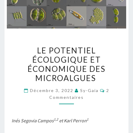
LE
LE POTENTIEL
POTENTIEL
ÉCOLOGIQUE ET
ÉCOLOGIQUE
ÉCONOMIQUE DES
ET
ÉCONOMIQUE
MICROALGUES
DES
Commentai
Décembre 3, 2022
Sy-Gaia
2
MICROALGUES
Commentaires
1,2
1
Inés Segovia Campos
et Karl Perron