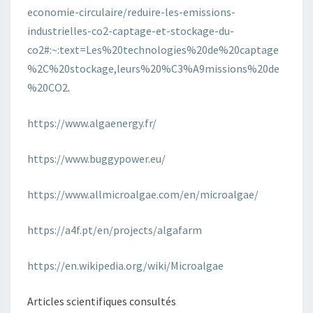
economie-circulaire/reduire-les-emissions-
industrielles-co2-captage-et-stockage-du-
co2#:~:text=Les%20technologies%20de%20captage
%2C%20stockage,leurs%20%C3%A9missions%20de
%20CO2
.
https://www.algaenergy.fr/
https://www.buggypower.eu/
https://www.allmicroalgae.com/en/microalgae/
https://a4f.pt/en/projects/algafarm
https://en.wikipedia.org/wiki/Microalgae
Articles scientifiques consultés