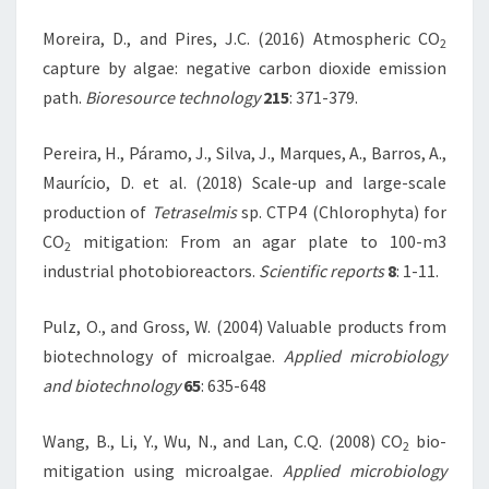
Moreira, D., and Pires, J.C. (2016) Atmospheric CO
2
capture by algae: negative carbon dioxide emission
path.
Bioresource technology
215
: 371-379.
Pereira, H., Páramo, J., Silva, J., Marques, A., Barros, A.,
Maurício, D. et al. (2018) Scale-up and large-scale
production of
Tetraselmis
sp. CTP4 (Chlorophyta) for
CO
mitigation: From an agar plate to 100-m3
2
industrial photobioreactors.
Scientific reports
8
: 1-11.
Pulz, O., and Gross, W. (2004) Valuable products from
biotechnology of microalgae.
Applied microbiology
and biotechnology
65
: 635-648
Wang, B., Li, Y., Wu, N., and Lan, C.Q. (2008) CO
bio-
2
mitigation using microalgae.
Applied microbiology