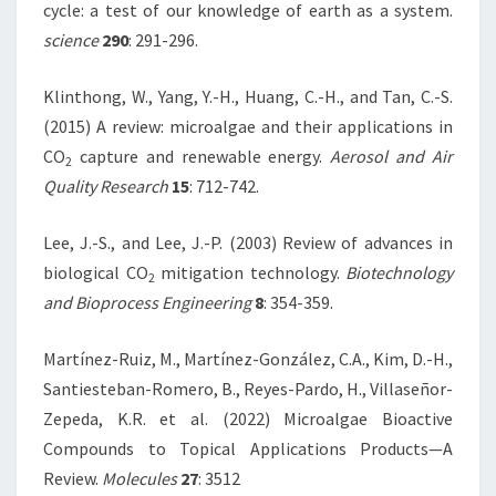
cycle: a test of our knowledge of earth as a system.
science
290
: 291-296.
Klinthong, W., Yang, Y.-H., Huang, C.-H., and Tan, C.-S.
(2015) A review: microalgae and their applications in
CO
capture and renewable energy.
Aerosol and Air
2
Quality Research
15
: 712-742.
Lee, J.-S., and Lee, J.-P. (2003) Review of advances in
biological CO
mitigation technology.
Biotechnology
2
and Bioprocess Engineering
8
: 354-359.
Martínez-Ruiz, M., Martínez-González, C.A., Kim, D.-H.,
Santiesteban-Romero, B., Reyes-Pardo, H., Villaseñor-
Zepeda, K.R. et al. (2022) Microalgae Bioactive
Compounds to Topical Applications Products—A
Review.
Molecules
27
: 3512