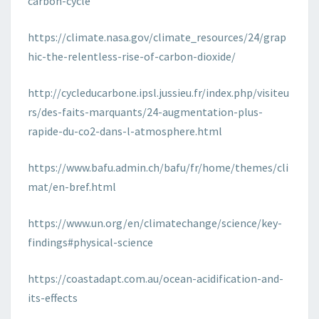
carbon-cycle
https://climate.nasa.gov/climate_resources/24/grap
hic-the-relentless-rise-of-carbon-dioxide/
http://cycleducarbone.ipsl.jussieu.fr/index.php/visiteu
rs/des-faits-marquants/24-augmentation-plus-
rapide-du-co2-dans-l-atmosphere.html
https://www.bafu.admin.ch/bafu/fr/home/themes/cli
mat/en-bref.html
https://www.un.org/en/climatechange/science/key-
findings#physical-science
https://coastadapt.com.au/ocean-acidification-and-
its-effects