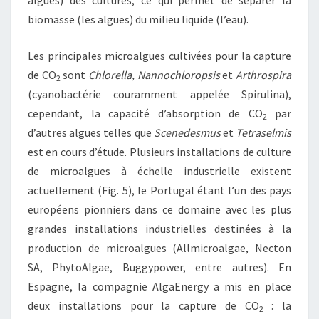
algues) des cultures, ce qui permet de séparer la
biomasse (les algues) du milieu liquide (l’eau).
Les principales microalgues cultivées pour la capture
de CO
sont
Chlorella,
Nannochloropsis
et
Arthrospira
2
(cyanobactérie couramment appelée Spirulina),
cependant, la capacité d’absorption de CO
par
2
d’autres algues telles que
Scenedesmus
et
Tetraselmis
est en cours d’étude. Plusieurs installations de culture
de microalgues à échelle industrielle existent
actuellement (Fig. 5), le Portugal étant l’un des pays
européens pionniers dans ce domaine avec les plus
grandes installations industrielles destinées à la
production de microalgues (Allmicroalgae, Necton
SA, PhytoAlgae, Buggypower, entre autres). En
Espagne, la compagnie AlgaEnergy a mis en place
deux installations pour la capture de CO
: la
2