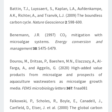
Battin, T.J., Luyssaert, S., Kaplan, L.A., Aufdenkampe,
A.K., Richter, A., and Tranvik, L.J. (2009) The boundless
carbon cycle.
Nature Geoscience
2
: 598-600.
Benemann, J.R. (1997) CO
mitigation with
2
microalgae systems.
Energy conversion and
management
38
: S475-S479.
Dourou, M., Dritsas, P., Baeshen, M.N., Elazzazy, A., Al-
Farga, A., and Aggelis, G. (2020) High-added value
products from microalgae and prospects of
aquaculture wastewaters as microalgae growth
media.
FEMS microbiology letters
367
: fnaa081
Falkowski, P., Scholes, R., Boyle, E., Canadell, J.,
Canfield, D., Elser, J. et al. (2000) The global carbon