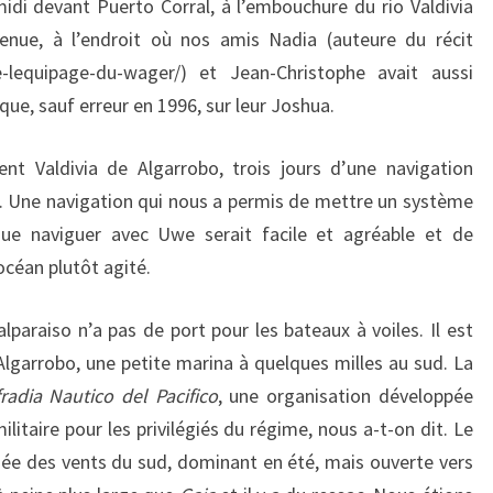
idi devant Puerto Corral, à l’embouchure du rio Valdivia
enue, à l’endroit où nos amis Nadia (auteure du récit
-de-lequipage-du-wager/) et Jean-Christophe avait aussi
ique, sauf erreur en 1996, sur leur Joshua.
nt Valdivia de Algarrobo, trois jours d’une navigation
6. Une navigation qui nous a permis de mettre un système
ue naviguer avec Uwe serait facile et agréable et de
céan plutôt agité.
paraiso n’a pas de port pour les bateaux à voiles. Il est
 Algarrobo, une petite marina à quelques milles au sud. La
radia Nautico del Pacifico
, une organisation développée
litaire pour les privilégiés du régime, nous a-t-on dit. Le
ée des vents du sud, dominant en été, mais ouverte vers