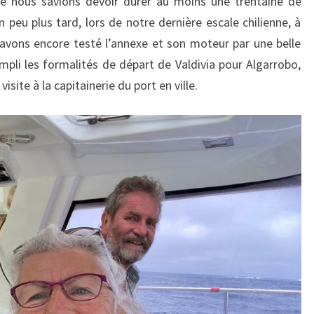
ue nous savions devoir durer au moins une trentaine de
n peu plus tard, lors de notre dernière escale chilienne, à
avons encore testé l’annexe et son moteur par une belle
mpli les formalités de départ de Valdivia pour Algarrobo,
isite à la capitainerie du port en ville.