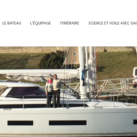
LE BATEAU
L’ÉQUIPAGE
ITINÉRAIRE
SCIENCE ET VOILE AVEC GA
SY-
LE SITE DE
NOTRE
PROJET DE
NAVIGATION
SUR GAIA