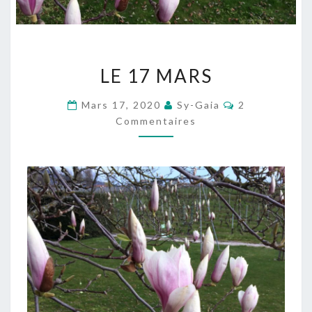
LE
LE 17 MARS
17
MARS
Commentaire
Mars 17, 2020
Sy-Gaia
2
Commentaires