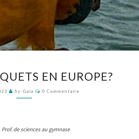
DES
QUETS EN EUROPE?
PERROQUETS
EN
Commentaires
2023
Sy-Gaia
0 Commentaire
EUROPE?
c. Prof. de sciences au gymnase