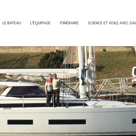
LE BATEAU
L’ÉQUIPAGE
ITINÉRAIRE
SCIENCE ET VOILE AVEC GA
SY-
LE SITE DE
NOTRE
PROJET DE
NAVIGATION
SUR GAIA