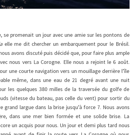
, se promenait un jour avec une amie sur les pontons de
ia
elle me dit chercher un embarquement pour le Brésil.
ous avons discuté puis décidé que, pour faire plus ample
avec nous vers La Corogne. Elle nous a rejoint le 6 août.
r une courte navigation vers un mouillage derrière l’île
gréable même, dans une eau de 21 degré avant une nuit
our les quelques 380 milles de la traversée du golfe de
s (vitesse du bateau, pas celle du vent) pour sortir du
re grand largue dans la brise jusqu’à force 7. Nous avons
re, dans une mer bien formée et une solide brise. La
core un acquis pour nous. Un jour et demi plus tard nous
anné avant de finir la route vers La Corogne où nous