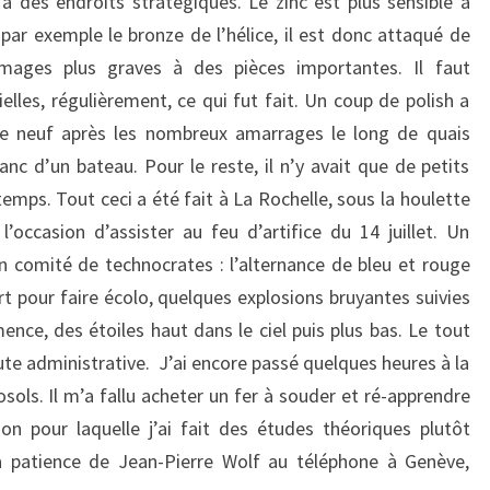
à des endroits stratégiques. Le zinc est plus sensible à
 par exemple le bronze de l’hélice, il est donc attaqué de
mages plus graves à des pièces importantes. Il faut
elles, régulièrement, ce qui fut fait. Un coup de polish a
e neuf après les nombreux amarrages le long de quais
nc d’un bateau. Pour le reste, il n’y avait que de petits
temps. Tout ceci a été fait à La Rochelle, sous la houlette
occasion d’assister au feu d’artifice du 14 juillet. Un
 comité de technocrates : l’alternance de bleu et rouge
rt pour faire écolo, quelques explosions bruyantes suivies
nce, des étoiles haut dans le ciel puis plus bas. Le tout
e administrative. J’ai encore passé quelques heures à la
sols. Il m’a fallu acheter un fer à souder et ré-apprendre
ison pour laquelle j’ai fait des études théoriques plutôt
la patience de Jean-Pierre Wolf au téléphone à Genève,