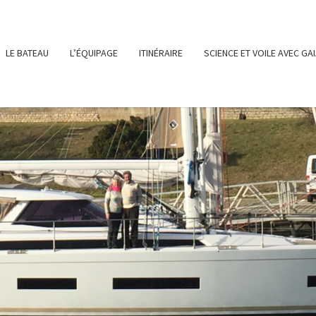
LE BATEAU
L’ÉQUIPAGE
ITINÉRAIRE
SCIENCE ET VOILE AVEC GA
SY-
LE SITE DE
NOTRE
PROJET DE
NAVIGATION
SUR GAIA