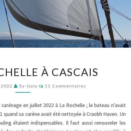
DE
CHELLE À CASCAIS
LA
ROCHELLE
Commentaires
, 2022
Sy-Gaia
11 Commentaires
À
CASCAIS
carénage en juillet 2022 à La Rochelle ; le bateau n’avait
021 quand sa carène avait été nettoyée à Craobh Haven. Un
ling étaient indispensables. Il faut aussi renouveler les