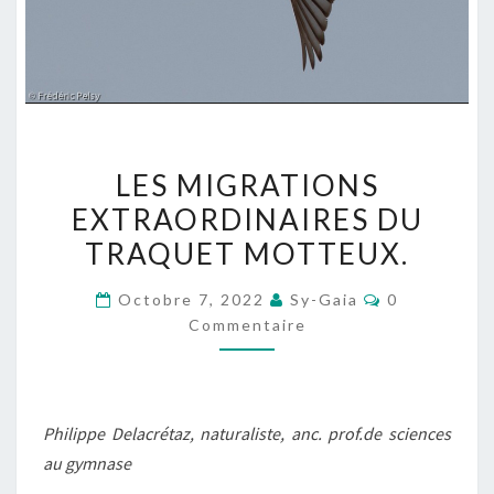
LES
LES MIGRATIONS
MIGRATIONS
EXTRAORDINAIRES DU
EXTRAORDINAIRES
TRAQUET MOTTEUX.
DU
TRAQUET
Commentair
Octobre 7, 2022
Sy-Gaia
0
MOTTEUX.
Commentaire
Philippe Delacrétaz, naturaliste, anc. prof.de sciences
au gymnase